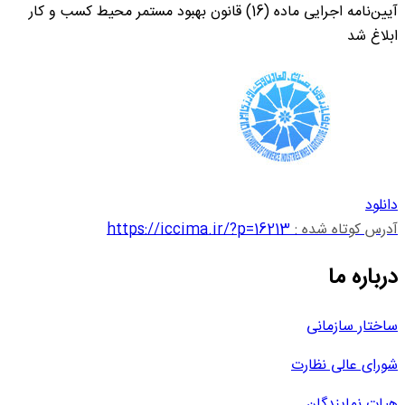
آیین‌نامه اجرایی ماده (16) قانون بهبود مستمر محیط کسب و کار
ابلاغ شد
دانلود
آدرس کوتاه شده :
https://iccima.ir/?p=16213
درباره ما
ساختار سازمانی
شورای عالی نظارت
هیات نمایندگان