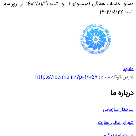
دستور جلسات هفتگی کمیسیونها از روز شنبه 1402/01/19 الی روز سه
شنبه 1402/01/22
دانلود
آدرس کوتاه شده :
https://iccima.ir/?p=16057
درباره ما
ساختار سازمانی
شورای عالی نظارت
هیات نمایندگان