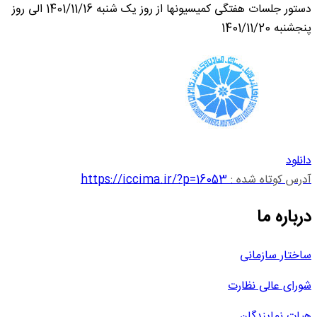
دستور جلسات هفتگی کمیسیونها از روز یک شنبه 1401/11/16 الی روز
پنجشنبه 1401/11/20
دانلود
آدرس کوتاه شده :
https://iccima.ir/?p=16053
درباره ما
ساختار سازمانی
شورای عالی نظارت
هیات نمایندگان