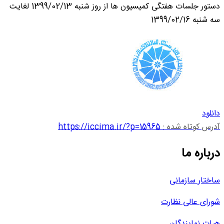
دستور جلسات هفتگی کمیسیون ها از روز شنبه 1399/02/13 لغایت
سه شنبه 1399/02/16
دانلود
آدرس کوتاه شده :
https://iccima.ir/?p=15965
درباره ما
ساختار سازمانی
شورای عالی نظارت
هیات نمایندگان