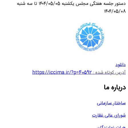
دستور جلسه هفتگی مجلس یکشنبه ۱۴۰۴/05/05 تا سه شنبه
۱۴۰۴/05/08
دانلود
آدرس کوتاه شده :
https://iccima.ir/?p=40592
درباره ما
ساختار سازمانی
شورای عالی نظارت
هیات نمایندگان