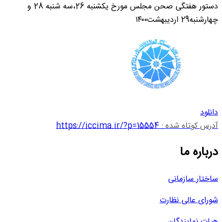
دستور هفتگی صحن مجلس مورخ یکشنبه 26،سه شنبه 28 و
چهارشنبه29 اردیبهشت۱۴۰۰
دانلود
آدرس کوتاه شده :
https://iccima.ir/?p=15554
درباره ما
ساختار سازمانی
شورای عالی نظارت
هیات نمایندگان