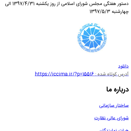
دستور هفتگی مجلس شورای اسلامی از روز یکشنبه 1397/4/31 الی
چهارشنبه 1397/5/3
دانلود
آدرس کوتاه شده :
https://iccima.ir/?p=15516
درباره ما
ساختار سازمانی
شورای عالی نظارت
هیات نمایندگان