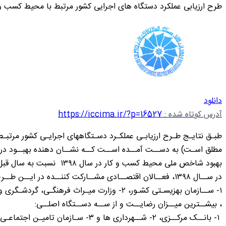
طرح ارزیابی عملکرد دستگاه های اجرایی کشور مرتبط با محیط کسب وکار ۸
دانلود
آدرس کوتاه شده :
https://iccima.ir/?p=16527
بهبود شاخص ملی محیط کسب و کار در سال ۱۳۹۸ نسبت به سال قبل آن، دور از انتظار هم نبوده است.
در ســال ۱۳۹۸، فعــالان اقتصــادی مشــارکت کننــده در ایــن طــرح، از سـه دســتگاه اصلـی:
۱- ســازمان بهزیسـتی کشـور، ۲- وزارت میـراث فرهنگـی، گردشـگری و صنایع دسـتی و ۳- سـازمان ملی اسـتاندارد ایــران
، بیشــترین میــزان رضایــت و از ســه دســتگاه اصلــی:
۱- بانــک مرکــزی، ۲- شــهرداری ها و ۳- سـازمان تامیـن اجتماعـی