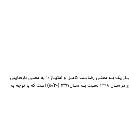
طبـق نتایـج طـرح ارزیابـی عملکـرد دسـتگاههای اجرایـی کشور مرتبـط بـا محیـط کسـب وکار در سـال ۱۳۹۸، شـاخص ملـی عـدد ۴/۴۷ (امتیـاز یک بـه معنـی رضایـت کامـل و امتیـاز ۱۰ به معنـی نارضایتی
مطلق اسـت) به دســت آمــده اســت کــه نشــان دهنده بهبــود در رضایــت فعــالان اقتصــادی از عملکــرد دســتگاه های اجرایـی کشـور در سـال ۱۳۹۸ نسبت بـه سـال۱۳۹۷ (۵/۲۰) است که با توجه به