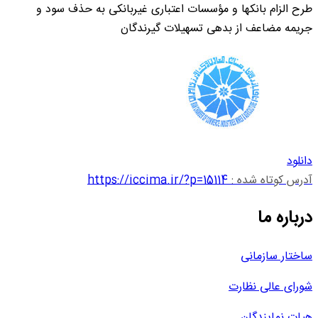
طرح الزام بانکها و مؤسسات اعتباری غیربانکی به حذف سود و
جریمه مضاعف از بدهی تسهیلات گیرندگان
دانلود
آدرس کوتاه شده :
https://iccima.ir/?p=15114
درباره ما
ساختار سازمانی
شورای عالی نظارت
هیات نمایندگان