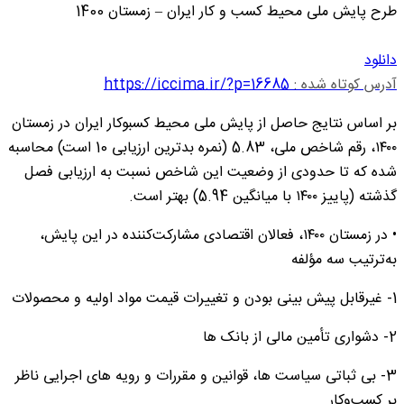
طرح پایش ملی محیط کسب و کار ایران – زمستان 1400
دانلود
آدرس کوتاه شده :
https://iccima.ir/?p=16685
بر اساس نتایج حاصل از پایش ملی محیط کسب‏وکار ایران در زمستان
۱۴۰۰، رقم شاخص ملی، 5.83 (نمره بدترین ارزیابی 10 است) محاسبه
شده که تا حدودی از وضعیت این شاخص نسبت به ارزیابی فصل
گذشته (پاییز ۱۴۰۰ با میانگین 5.94) بهتر است.
• در زمستان ۱۴۰۰، فعالان اقتصادی مشارکت‌کننده در این پایش،
به‌ترتیب سه مؤلفه
1- غیرقابل پیش ‏بینی بودن و تغییرات قیمت مواد اولیه و محصولات
2- دشواری تأمین مالی از بانک ها
3- بی‏ ثباتی سیاست‏ ها، قوانین و مقررات و رویه‏ های اجرایی ناظر
بر کسب‌وکار