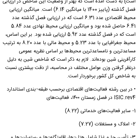
است) به دست آمده است که بهتر از وضعیت این شاخص در ارزیابی
فصل گذشته (پاییز 1400 با میانگین 6.14) است. میانگین ارزیابی
محیط اقتصادی عدد 6.31 است که در ارزیابی فصل گذشته عدد
6.41 حاصل شده بود و میانگین ارزیابی محیط نهادی عدد 5.84
است که در فصل گذشته عدد 5.92 ارزیابی شده بود. بر این اساس،
محیط جغرافیایی با عدد 5.23 و محیط مالی با عدد 8.20 به ترتیب
مساعدترین و نامساعدترین محیط‌ها بر اساس نظریه عمومی
کارآفرینی شین بوده‌اند. لازم به ذکر است که شاخص شین به دلیل
درنظر گرفتن وزن عوامل مختلف در محاسبه، از دقت بیشتری نسبت
به شاخص کل کشور برخوردار است.
• در بین رشته فعالیت‌های اقتصادی برحسب طبقه¬بندی استاندارد
ISIC.rev4 در فصل زمستان ۱۴۰۰، فعالیت‌های
1- سایر فعالیت‌های خدماتی (8.22)
2- املاک و مستغلات (7.27)
3- تأمین جا و غذا شامل هتل¬ها، اقامتگاه¬ها و رستوران¬ها و