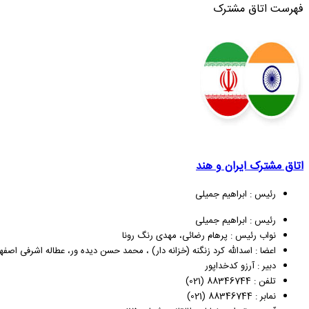
فهرست اتاق مشترک
اتاق مشترک ایران و هند
رئیس : ابراهیم جمیلی
رئیس : ابراهیم جمیلی
نواب رئیس : پرهام رضائی، مهدی رنگ رونا
اعضا : اسدالله کرد زنگنه (خزانه دار) ، محمد حسن دیده ور، عطاله اشرفی اصفه
دبیر : آرزو کدخداپور
تلفن : 88346744 (021)
نمابر : 88346744 (021)