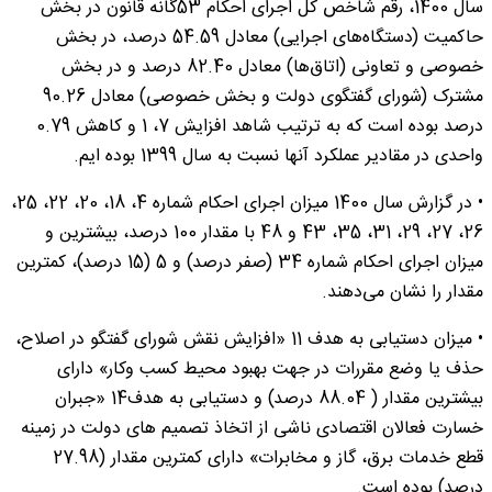
سال 1400، رقم شاخص کل اجرای احکام 53گانه قانون در بخش
حاکمیت (دستگاه‌های اجرایی) معادل 54.59 درصد، در بخش
خصوصی و تعاونی (اتاق‌ها) معادل 82.40 درصد و در بخش
مشترک (شورای گفتگوی دولت و بخش خصوصی) معادل 90.26
درصد بوده است که به ترتیب شاهد افزایش 7، 1 و کاهش 0.79
واحدی در مقادیر عملکرد آنها نسبت به سال 1399 بوده ایم.
• در گزارش سال 1400 میزان اجرای احکام شماره 4، 18، 20، 22، 25،
26، 27، 29، 31، 35، 43 و 48 با مقدار 100 درصد، بیشترین و
میزان اجرای احکام شماره 34 (صفر درصد) و 5 (15 درصد)، کمترین
مقدار را نشان می‌دهند.
• میزان دستیابی به هدف 11 «افزایش نقش شورای گفتگو در اصلاح،
حذف یا وضع مقررات در جهت بهبود محیط کسب وکار» دارای
بیشترین مقدار ( 88.04 درصد) و دستیابی به هدف14 «جبران
خسارت فعالان اقتصادی ناشی از اتخاذ تصمیم های دولت در زمینه
قطع خدمات برق، گاز و مخابرات» دارای کمترین مقدار (27.98
درصد) بوده است.