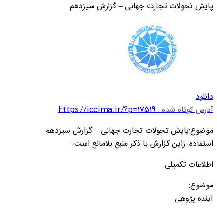
پایش تحولات تجارت جهانی – گزارش سیزدهم
دانلود
آدرس کوتاه شده :
https://iccima.ir/?p=17519
موضوع:پایش تحولات تجارت جهانی – گزارش سیزدهم
استفاده ازاین گزارش با ذکر منبع بلامانع است.
اطلاعات تکمیلی
موضوع:
آینده پژوهی