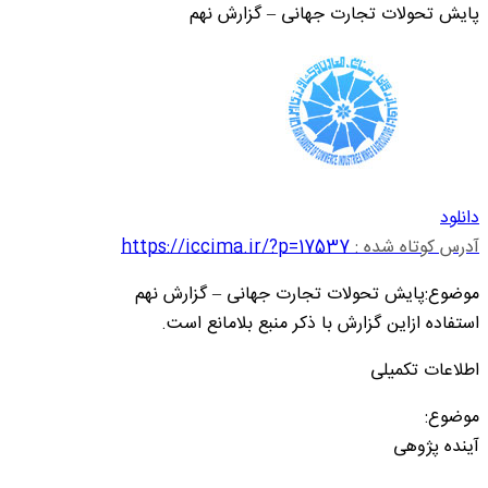
پایش تحولات تجارت جهانی – گزارش نهم
دانلود
آدرس کوتاه شده :
https://iccima.ir/?p=17537
موضوع:پایش تحولات تجارت جهانی – گزارش نهم
استفاده ازاین گزارش با ذکر منبع بلامانع است.
اطلاعات تکمیلی
موضوع:
آینده پژوهی