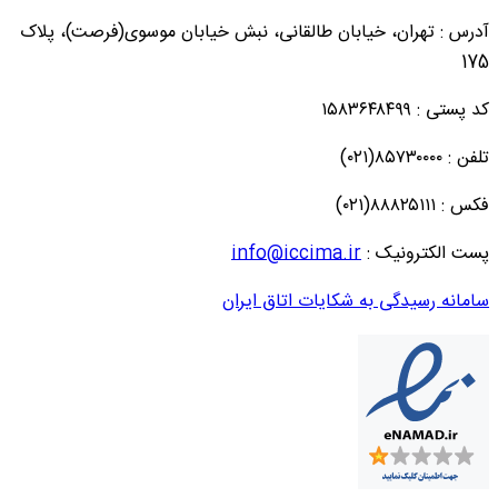
 : تهران، خیابان طالقانی، نبش خیابان موسوی(فرصت)، پلاک
: ۱۵۸۳۶۴۸۴۹۹
۸۵۷(۰۲۱)
۸۸۸۲(۰۲۱)
الکترونیک :
info@iccima.ir
نه رسیدگی به شکایات اتاق ایران