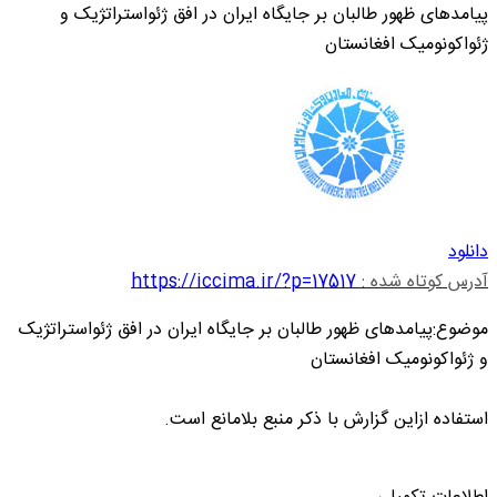
پیامدهای ظهور طالبان بر جایگاه ایران در افق ژئواستراتژیک و
ژئواکونومیک افغانستان
دانلود
آدرس کوتاه شده :
https://iccima.ir/?p=17517
موضوع:پیامدهای ظهور طالبان بر جایگاه ایران در افق ژئواستراتژیک
و ژئواکونومیک افغانستان
استفاده ازاین گزارش با ذکر منبع بلامانع است.