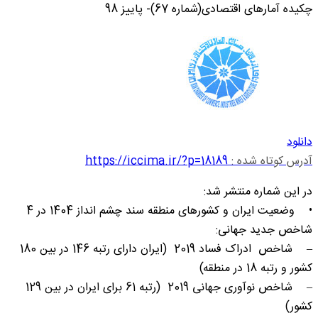
چکیده آمارهای اقتصادی(شماره 67)- پاییز 98
دانلود
آدرس کوتاه شده :
https://iccima.ir/?p=18189
در این شماره منتشر شد:
• وضعیت ایران و کشورهای منطقه سند چشم انداز 1404 در 4
شاخص جدید جهانی:
– شاخص ادراک فساد 2019 (ایران دارای رتبه 146 در بین 180
کشور و رتبه 18 در منطقه)
– شاخص نوآوری جهانی 2019 (رتبه 61 برای ایران در بین 129
کشور)