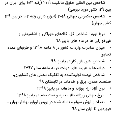
– شاخص بین المللی حقوق مالکیت 2019 (رتبه 103 برای ایران در
بین 129 کشور مورد بررسی)
– شاخص حکمرانی جهانی 2018 (ایران دارای رتبه 102 در بین 129
کشور جهان)
• نرخ تورم : شاخص کل، کالاهای خوراکی و آشامیدنی و
غیرخوارکی ها در ماه های پاییز 98
• میزان صادرات واردات کشور در 8 ماهه 1398 و طرفهای عمده
تجاری
• شاخص های بازار کار در پاییز 98
• درآمدها و هزینه های دولت در نه ماهه سال 1397
• شاخص قیمت تولیدکننده به تفکیک بخش های کشاورزی،
صنعت، معدن، برق و خدمات در تابستان 98
• نرخ آزاد ارز- روزانه و ماهانه در پاییز 1398
• نرخ جهانی روزانه طلا ، نقره و نفت خام در پاییز 1398
• تعداد و ارزش سهام معامله شده در بورس اوراق بهادار تهران –
فروردین تا آبان سال 98