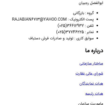
ابوالفضل رجبیان
گروه : بازرگانی
پست الکترونیک : RAJABIAN6713@YAHOO.COM
تلفن : 36612932(025)
نمابر : 37746225(025)
سوابق کاری : تولید و صادرات فرش دستباف
درباره ما
ساختار سازمانی
شورای عالی نظارت
هیات نمایندگان
هیات رئیسه
ماموریت سازمان