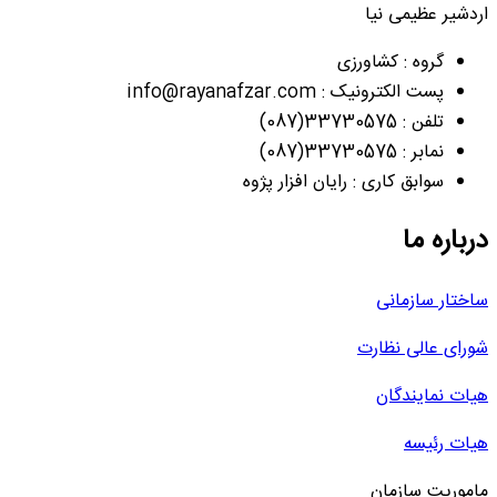
اردشیر عظیمی نیا
گروه : کشاورزی
پست الکترونیک : info@rayanafzar.com
تلفن : 33730575(087)
نمابر : 33730575(087)
سوابق کاری : رایان افزار پژوه
درباره ما
ساختار سازمانی
شورای عالی نظارت
هیات نمایندگان
هیات رئیسه
ماموریت سازمان