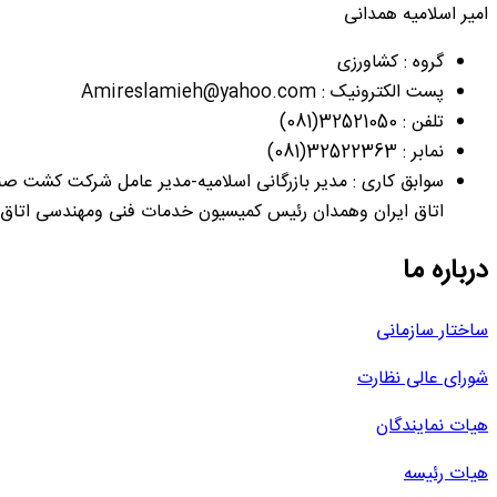
امیر اسلامیه همدانی
گروه : کشاورزی
پست الکترونیک : Amireslamieh@yahoo.com
تلفن : 32521050(081)
نمابر : 32522363(081)
سوابق کاری : مدیر بازرگانی اسلامیه-مدیر عامل شرکت کشت صن
اتاق ایران وهمدان رئیس کمیسیون خدمات فنی ومهندسی اتاق
درباره ما
ساختار سازمانی
شورای عالی نظارت
هیات نمایندگان
هیات رئیسه