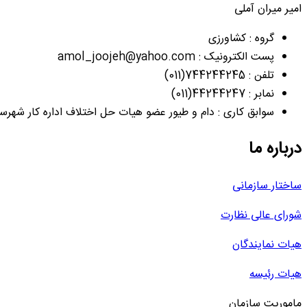
امیر میران آملی
گروه : کشاورزی
پست الکترونیک : amol_joojeh@yahoo.com
تلفن : 744244245(011)
نمابر : 44244247(011)
سوابق کاری : دام و طیور عضو هیات حل اختلاف اداره کار شهرس
درباره ما
ساختار سازمانی
شورای عالی نظارت
هیات نمایندگان
هیات رئیسه
ماموریت سازمان