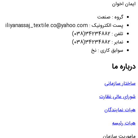
ایمان اخوان
گروه : صنعت
پست الکترونیک : iliyanassaj_textile.co@yahoo.com
تلفن : 34234882(038)
نمابر : 34234882(038)
سوابق کاری : نخ
درباره ما
ساختار سازمانی
شورای عالی نظارت
هیات نمایندگان
هیات رئیسه
ماموریت سازمان