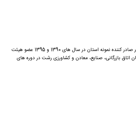
سوابق کاری : مدیرعامل و رئیس هیئت مدیره شرکت اطلس شکوه خزر با برند تجاری کاوالیوا صادرات محصولات تولیدی ، میوه و تره بار صادر کننده نمونه استان در سال های 1390 و 1395 عضو هیئت
ان اتاق بازرگانی، صنایع، معادن و کشاورزی رشت در دوره های