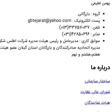
بهمن لطیفی
گروه : بازرگانی
پست الکترونیک : gbtejarat@yahoo.com
تلفن : 33757037(013)
نمابر : 42850696(031)
مدیره اتحادیه صادرکنندگان و بازرگانان استان گیلان عضو هیئت
هفتم،هشتم و نهم
درباره ما
ساختار سازمانی
شورای عالی نظارت
هیات نمایندگان