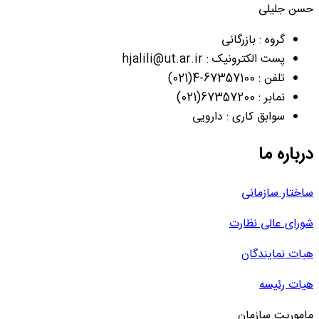
حسن جلیلی
گروه : بازرگانی
پست الکترونیک : hjalili@ut.ar.ir
تلفن : 67357100-4(021)
نمابر : 67357200(021)
سوابق کاری : دارویی
درباره ما
ساختار سازمانی
شورای عالی نظارت
هیات نمایندگان
هیات رئیسه
ماموریت سازمان