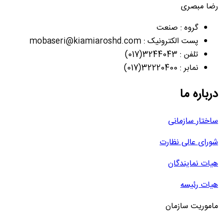
رضا مبصری
گروه : صنعت
پست الکترونیک : mobaseri@kiamiaroshd.com
تلفن : 3244043(017)
نمابر : 32220400(017)
درباره ما
ساختار سازمانی
شورای عالی نظارت
هیات نمایندگان
هیات رئیسه
ماموریت سازمان