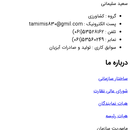
سعید سلیمانی
گروه : کشاورزی
پست الکترونیک : tamimis830@gmil.com
تلفن : 53528162(061)
نمابر : 53560249(061)
سوابق کاری : تولید و صادرات آبزیان
درباره ما
ساختار سازمانی
شورای عالی نظارت
هیات نمایندگان
هیات رئیسه
ماموریت سازمان