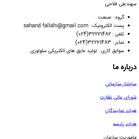
سهندعلی فلاحی
گروه : صنعت
پست الکترونیک : sahand.fallahi@gmail.com
تلفن : 32221482(024)
نمابر : 32221483(024)
سوابق کاری : تولید عایق های الکتریکی سلولوزی
درباره ما
ساختار سازمانی
شورای عالی نظارت
هیات نمایندگان
هیات رئیسه
ماموریت سازمان