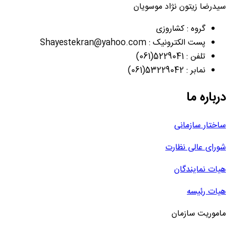
سیدرضا زیتون نژاد موسویان
گروه : کشاروزی
پست الکترونیک : Shayestekran@yahoo.com
تلفن : 5229041(061)
نمابر : 53229042(061)
درباره ما
ساختار سازمانی
شورای عالی نظارت
هیات نمایندگان
هیات رئیسه
ماموریت سازمان