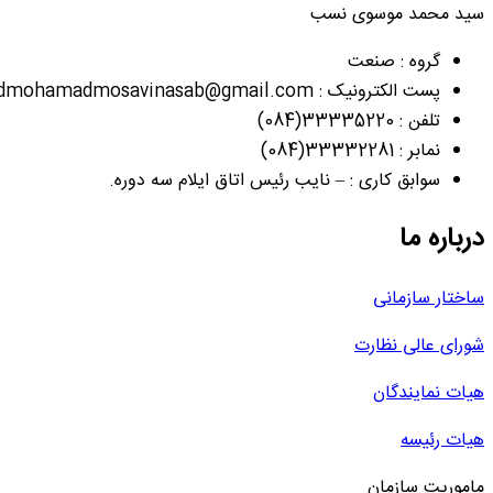
سید محمد موسوی نسب
گروه : صنعت
پست الکترونیک : seyedmohamadmosavinasab@gmail.com
تلفن : 33335220(084)
نمابر : 33332281(084)
سوابق کاری : – نایب رئیس اتاق ایلام سه دوره.
درباره ما
ساختار سازمانی
شورای عالی نظارت
هیات نمایندگان
هیات رئیسه
ماموریت سازمان