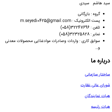
سید هاشم سیدی
گروه : بازرگانی
پست الکترونیک : m.seyedi0425@gmail.com
تلفن : 32247696(058)
نمابر : 32325828(058)
سوابق کاری : واردات وصادرات موادغذایی محصولات معدنی
و…
درباره ما
ساختار سازمانی
شورای عالی نظارت
هیات نمایندگان
هیات رئیسه