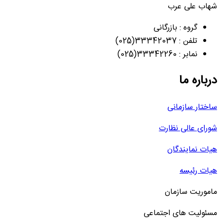
شهاب علی عرب
گروه : بازرگانی
تلفن : 33342037(025)
نمابر : 33342260(025)
درباره ما
ساختار سازمانی
شورای عالی نظارت
هیات نمایندگان
هیات رئیسه
ماموریت سازمان
مسئولیت های اجتماعی