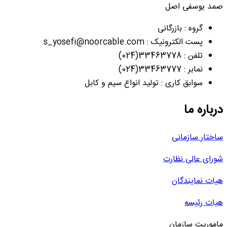
صمد یوسفی اصل
گروه : بازرگانی
پست الکترونیک : s_yosefi@noorcable.com
تلفن : 33463778(024)
نمابر : 33463777(024)
سوابق کاری : تولید انواع سیم و کابل
درباره ما
ساختار سازمانی
شورای عالی نظارت
هیات نمایندگان
هیات رئیسه
ماموریت سازمان