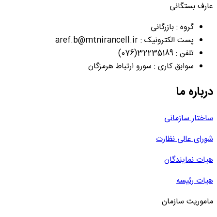
عارف بستگانی
گروه : بازرگانی
پست الکترونیک : aref.b@mtnirancell.ir
تلفن : 32235189(076)
سوابق کاری : سورو ارتباط هرمزگان
درباره ما
ساختار سازمانی
شورای عالی نظارت
هیات نمایندگان
هیات رئیسه
ماموریت سازمان