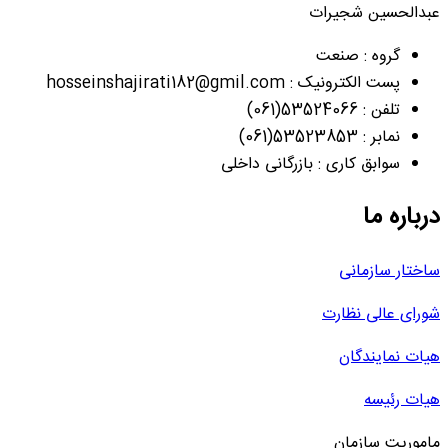
عبدالحسین شجیرات
گروه : صنعت
پست الکترونیک : hosseinshajirati182@gmil.com
تلفن : 53524066(061)
نمابر : 53523853(061)
سوابق کاری : بازرگانی داخلی
درباره ما
ساختار سازمانی
شورای عالی نظارت
هیات نمایندگان
هیات رئیسه
ماموریت سازمان