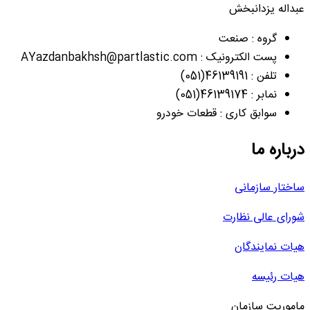
عبداله یزدانبخش
گروه : صنعت
پست الکترونیک : AYazdanbakhsh@partlastic.com
تلفن : 46139191(051)
نمابر : 46139174(051)
سوابق کاری : قطعات خودرو
درباره ما
ساختار سازمانی
شورای عالی نظارت
هیات نمایندگان
هیات رئیسه
ماموریت سازمان