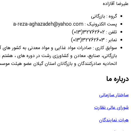
علیرضا آقازاده
گروه : بازرگانی
پست الکترونیک : a-reza-aghazadeh@yahoo.com
تلفن : 32762602(013)
نمابر : 32762603(013)
بازرگانی، صنایع، معادن و کشاورزی رشت در دوره های ، هشتم عض
اتحادیه صادرکنندگان و بازرگانان استان گیلان عضو هیئت موس
درباره ما
ساختار سازمانی
شورای عالی نظارت
هیات نمایندگان