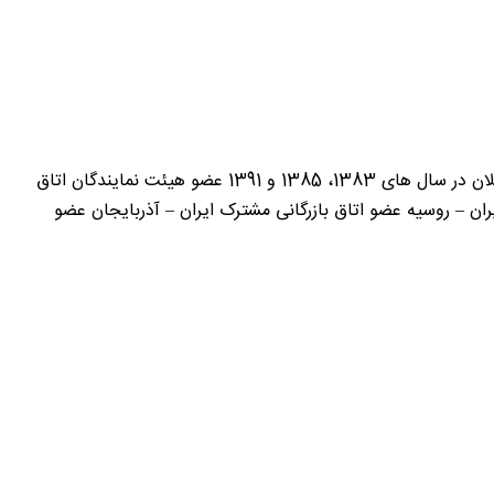
سوابق کاری : صادرات مواد غذایی و مواد معدنی به کشور های آذربایجان، روسیه، اوکراین، گرجستان و عراق صادرکننده نمونه استان گیلان در سال های 1383، 1385 و 1391 عضو هیئت نمایندگان اتاق
ران – روسیه عضو اتاق بازرگانی مشترک ایران – آذربایجان عضو