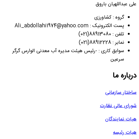
علی عبداللهیان باروق
گروه : کشاورزی
پست الکترونیک : Ali_abdollahi1974@yahoo.com
تلفن : 88913080(021)
نمابر : 88912228(021)
سوابق کاری : -رئیس هیئت مدیره آب معدنی الوارس گرگر
سرعین
درباره ما
ساختار سازمانی
شورای عالی نظارت
هیات نمایندگان
هیات رئیسه