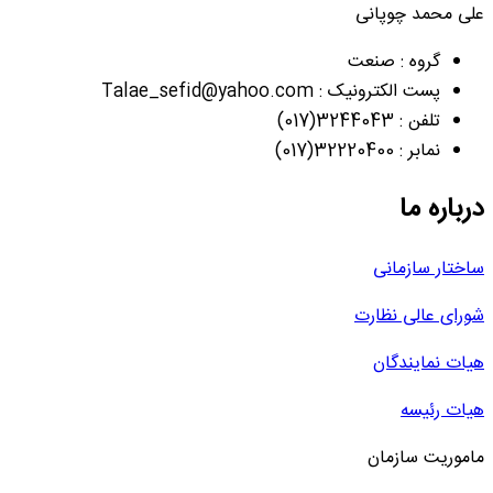
علی محمد چوپانی
گروه : صنعت
پست الکترونیک : Talae_sefid@yahoo.com
تلفن : 3244043(017)
نمابر : 32220400(017)
درباره ما
ساختار سازمانی
شورای عالی نظارت
هیات نمایندگان
هیات رئیسه
ماموریت سازمان