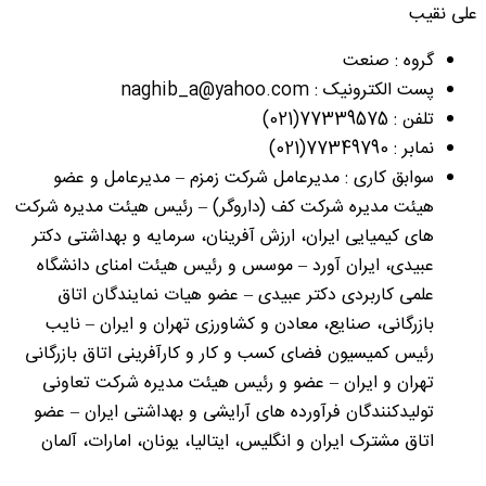
علی نقیب
گروه : صنعت
پست الکترونیک : naghib_a@yahoo.com
تلفن : 77339575(021)
نمابر : 77349790(021)
سوابق کاری : مدیرعامل شرکت زمزم – مدیرعامل و عضو
هیئت مدیره شرکت کف (داروگر) – رئیس هیئت مدیره شرکت
های کیمیایی ایران، ارزش آفرینان، سرمایه و بهداشتی دکتر
عبیدی، ایران آورد – موسس و رئیس هیئت امنای دانشگاه
علمی کاربردی دکتر عبیدی – عضو هیات نمایندگان اتاق
بازرگانی، صنایع، معادن و کشاورزی تهران و ایران – نایب
رئیس کمیسیون فضای کسب و کار و کارآفرینی اتاق بازرگانی
تهران و ایران – عضو و رئیس هیئت مدیره شرکت تعاونی
تولیدکنندگان فرآورده های آرایشی و بهداشتی ایران – عضو
اتاق مشترک ایران و انگلیس، ایتالیا، یونان، امارات، آلمان