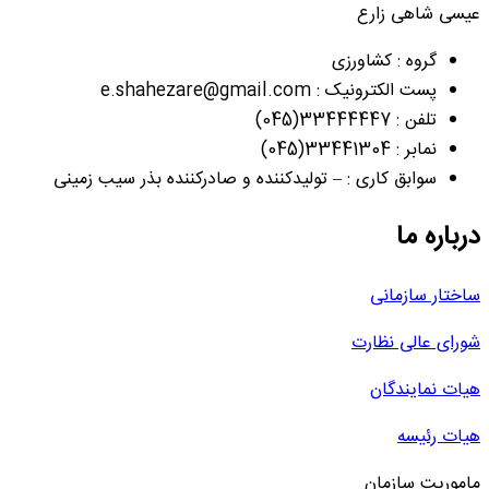
عیسی شاهی زارع
گروه : کشاورزی
پست الکترونیک : e.shahezare@gmail.com
تلفن : 33444447(045)
نمابر : 33441304(045)
سوابق کاری : – تولیدکننده و صادرکننده بذر سیب زمینی
درباره ما
ساختار سازمانی
شورای عالی نظارت
هیات نمایندگان
هیات رئیسه
ماموریت سازمان