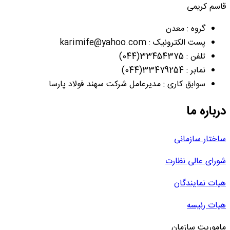
قاسم کریمی
گروه : معدن
پست الکترونیک : karimife@yahoo.com
تلفن : 33454375(044)
نمابر : 33479254(044)
سوابق کاری : مدیرعامل شرکت سهند فولاد پارسا
درباره ما
ساختار سازمانی
شورای عالی نظارت
هیات نمایندگان
هیات رئیسه
ماموریت سازمان