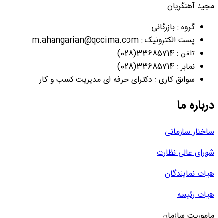
مجید آهنگریان
گروه : بازرگانی
پست الکترونیک : m.ahangarian@qccima.com
تلفن : 33685714(028)
نمابر : 33685714(028)
سوابق کاری : دکترای حرفه ای مدیریت کسب و کار
درباره ما
ساختار سازمانی
شورای عالی نظارت
هیات نمایندگان
هیات رئیسه
ماموریت سازمان