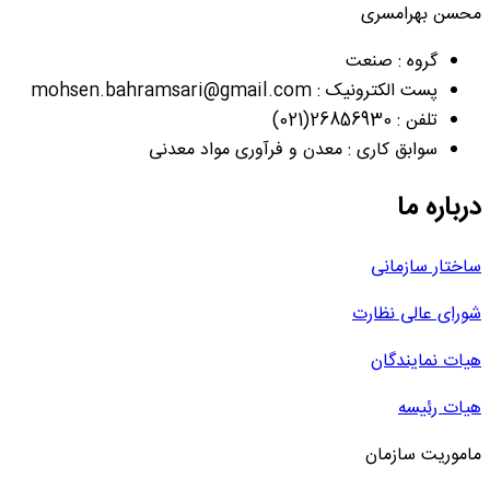
محسن بهرامسری
گروه : صنعت
پست الکترونیک : mohsen.bahramsari@gmail.com
تلفن : 26856930(021)
سوابق کاری : معدن و فرآوری مواد معدنی
درباره ما
ساختار سازمانی
شورای عالی نظارت
هیات نمایندگان
هیات رئیسه
ماموریت سازمان