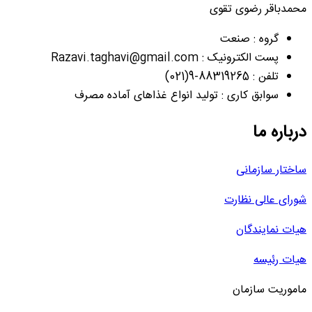
محمدباقر رضوی تقوی
گروه : صنعت
پست الکترونیک : Razavi.taghavi@gmail.com
تلفن : 88319265-9(021)
سوابق کاری : تولید انواع غذاهای آماده مصرف
درباره ما
ساختار سازمانی
شورای عالی نظارت
هیات نمایندگان
هیات رئیسه
ماموریت سازمان