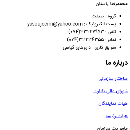
محمدرضا باستان
گروه : صنعت
پست الکترونیک : yasoujccim@yahoo.com
تلفن : 33227953(074)
نمابر : 33234355(074)
سوابق کاری : داروهای گیاهی
درباره ما
ساختار سازمانی
شورای عالی نظارت
هیات نمایندگان
هیات رئیسه
ماموریت سازمان