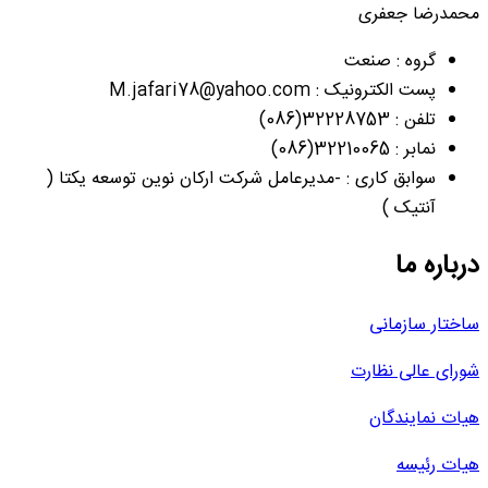
محمدرضا جعفری
گروه : صنعت
پست الکترونیک : M.jafari78@yahoo.com
تلفن : 32228753(086)
نمابر : 32210065(086)
سوابق کاری : -مدیرعامل شرکت ارکان نوین توسعه یکتا (
آنتیک )
درباره ما
ساختار سازمانی
شورای عالی نظارت
هیات نمایندگان
هیات رئیسه