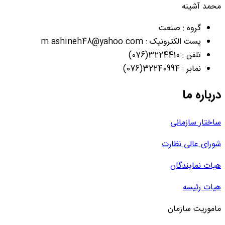
محمد آشینه
گروه : صنعت
پست الکترونیک : m.ashineh48@yahoo.com
تلفن : 3224410(076)
نمابر : 32240994(076)
درباره ما
ساختار سازمانی
شورای عالی نظارت
هیات نمایندگان
هیات رئیسه
ماموریت سازمان