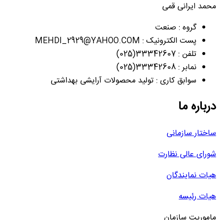
محمد ایرانی قمی
گروه : صنعت
پست الکترونیک : MEHDI_2929@YAHOO.COM
تلفن : 33342607(025)
نمابر : 33342608(025)
سوابق کاری : تولید محصولات آرایشی بهداشتی
درباره ما
ساختار سازمانی
شورای عالی نظارت
هیات نمایندگان
هیات رئیسه
ماموریت سازمان