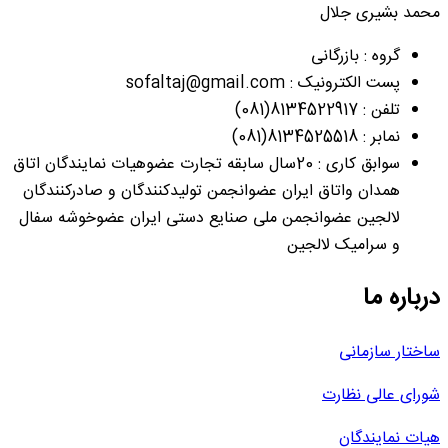
محمد بشیری جلال
گروه : بازرگانی
پست الکترونیک : sofaltaj@gmail.com
تلفن : 8134522917(081)
نمابر : 8134525518(081)
سوابق کاری : 20سال سابقه تجارت عضوهیات نمایندگان اتاق
همدان واتاق ایران عضوانجمن تولیدکنندگان و صادرکنندگان
لالجین عضوانجمن ملی صنایع دستی ایران عضوخوشه سفال
و سرامیک لالجین
درباره ما
ساختار سازمانی
شورای عالی نظارت
هیات نمایندگان