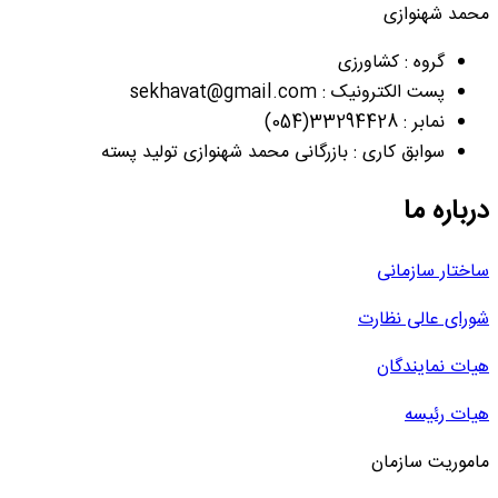
محمد شهنوازی
گروه : کشاورزی
پست الکترونیک : sekhavat@gmail.com
نمابر : 33294428(054)
سوابق کاری : بازرگانی محمد شهنوازی تولید پسته
درباره ما
ساختار سازمانی
شورای عالی نظارت
هیات نمایندگان
هیات رئیسه
ماموریت سازمان